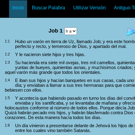
Inicio
Buscar Palabra
Utilizar Versión
Antiguo 
Job 1
1:1
Hubo un varón en tierra de Uz, llamado Job; y era este homb
perfecto y recto, y temeroso de Dios, y apartado del mal.
1:2
Y le nacieron siete hijos y tres hijas.
1:3
Su hacienda era siete mil ovejas, tres mil camellos, quinienta
yuntas de bueyes, quinientas asnas, y muchísimos criados; 
aquel varón más grande que todos los orientales.
1:4
E iban sus hijos y hacían banquetes en sus casas, cada uno
día; y enviaban a llamar a sus tres hermanas para que comi
bebiesen con ellos.
1:5
Y acontecía que habiendo pasado en turno los días del convi
enviaba y los santificaba, y se levantaba de mañana y ofrecí
holocaustos conforme al número de todos ellos. Porque decía Job
Quizá habrán pecado mis hijos, y habrán blasfemado contra Dios
corazones. De esta manera hacía todos los días.
1:6
Un día vinieron a presentarse delante de Jehová los hijos de 
entre los cuales vino también Satanás.