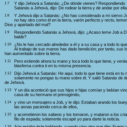
1:7
Y dijo Jehová a Satanás: ¿De dónde vienes? Respondiendo
Satanás a Jehová, dijo: De rodear la tierra y de andar por ella
1:8
Y Jehová dijo a Satanás: ¿No has considerado a mi siervo J
no hay otro como él en la tierra, varón perfecto y recto, teme
Dios y apartado del mal?
1:9
Respondiendo Satanás a Jehová, dijo: ¿Acaso teme Job a D
balde?
1:10
¿No le has cercado alrededor a él y a su casa y a todo lo que
Al trabajo de sus manos has dado bendición; por tanto, sus 
han aumentado sobre la tierra.
1:11
Pero extiende ahora tu mano y toca todo lo que tiene, y verás
blasfema contra ti en tu misma presencia.
1:12
Dijo Jehová a Satanás: He aquí, todo lo que tiene está en tu
solamente no pongas tu mano sobre él. Y salió Satanás de d
de Jehová.
1:13
Y un día aconteció que sus hijos e hijas comían y bebían vin
casa de su hermano el primogénito,
1:14
y vino un mensajero a Job, y le dijo: Estaban arando los bue
las asnas paciendo cerca de ellos,
1:15
y acometieron los sabeos y los tomaron, y mataron a los cri
filo de espada; solamente escapé yo para darte la noticia.
1:16
Aún estaba éste hablando, cuando vino otro que dijo: Fuego 