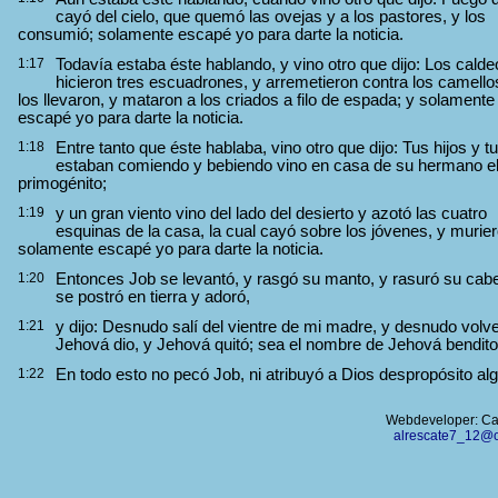
cayó del cielo, que quemó las ovejas y a los pastores, y los
consumió; solamente escapé yo para darte la noticia.
1:17
Todavía estaba éste hablando, y vino otro que dijo: Los calde
hicieron tres escuadrones, y arremetieron contra los camello
los llevaron, y mataron a los criados a filo de espada; y solamente
escapé yo para darte la noticia.
1:18
Entre tanto que éste hablaba, vino otro que dijo: Tus hijos y tu
estaban comiendo y bebiendo vino en casa de su hermano e
primogénito;
1:19
y un gran viento vino del lado del desierto y azotó las cuatro
esquinas de la casa, la cual cayó sobre los jóvenes, y murier
solamente escapé yo para darte la noticia.
1:20
Entonces Job se levantó, y rasgó su manto, y rasuró su cab
se postró en tierra y adoró,
1:21
y dijo: Desnudo salí del vientre de mi madre, y desnudo volve
Jehová dio, y Jehová quitó; sea el nombre de Jehová bendito
1:22
En todo esto no pecó Job, ni atribuyó a Dios despropósito al
Webdeveloper: Car
alrescate7_12@o